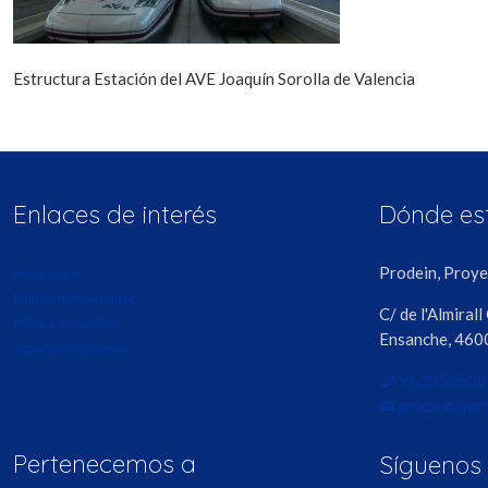
Estructura Estación del AVE Joaquín Sorolla de Valencia
Enlaces de interés
Dónde e
Prodein, Proyec
Aviso Legal
Política de Privacidad
C/ de l'Almirall
Política de Cookies
Ensanche, 4600
Copyright imágenes
963956500
prodein@pro
Pertenecemos a
Síguenos