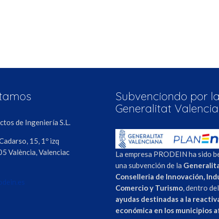
stamos
Subvenciondo por l
Generalitat Valenci
tos de Ingeniería S.L.
 Cadarso, 15, 1º izq
5 València, Valenciac
La empresa PRODEIN ha sido be
una subvención de la
Generalita
Conselleria de Innovación, Indu
dein.es
Comercio y Turismo
, dentro de
ayudas destinadas a la reactiv
económica en los municipios 