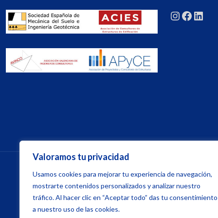
Instagra
Facebo
Link
Valoramos tu privacidad
Usamos cookies para mejorar tu experiencia de navegación,
mostrarte contenidos personalizados y analizar nuestro
© Copyright
2
tráfico. Al hacer clic en “Aceptar todo” das tu consentimiento
a nuestro uso de las cookies.