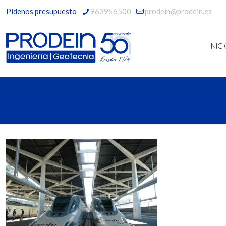
Pídenos presupuesto
963956500
prodein@prodein.es
INIC