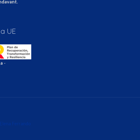
Endavant
.
la UE
ea
-
Elena Ferrando