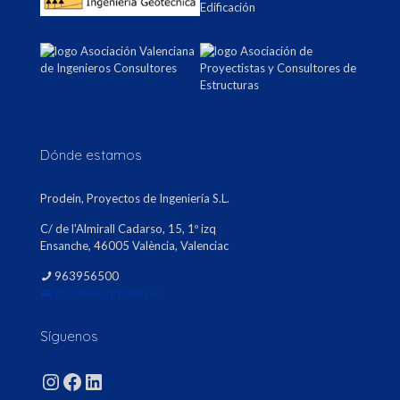
Dónde estamos
Prodein, Proyectos de Ingeniería S.L.
C/ de l'Almirall Cadarso, 15, 1º izq
Ensanche, 46005 València, Valenciac
963956500
prodein@prodein.es
Síguenos
Instagram
Facebook
LinkedIn