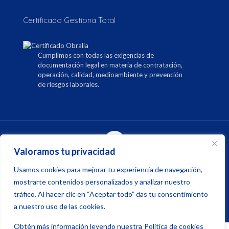
Certificado Gestiona Total
Cumplimos con todas las exigencias de
documentación legal en materia de contratación,
operación, calidad, medioambiente y prevención
de riesgos laborales.
Valoramos tu privacidad
© Copyright
2026
Prodein, Ingeniería y Geotecnia en
Usamos cookies para mejorar tu experiencia de navegación,
Valencia
| web realizada por
Elena Ferrando
mostrarte contenidos personalizados y analizar nuestro
tráfico. Al hacer clic en “Aceptar todo” das tu consentimiento
a nuestro uso de las cookies.
Obtén más información leyendo nuestra
Política de cookies