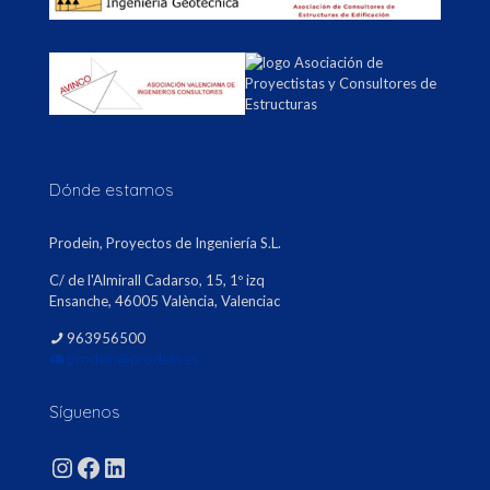
Dónde estamos
Prodein, Proyectos de Ingeniería S.L.
C/ de l'Almirall Cadarso, 15, 1º izq
Ensanche, 46005 València, Valenciac
963956500
prodein@prodein.es
Síguenos
Instagram
Facebook
LinkedIn