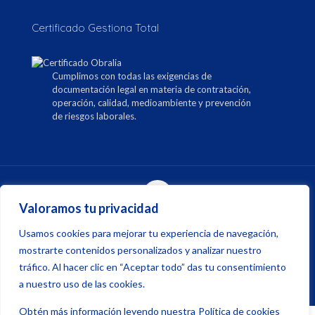
Certificado Gestiona Total
Cumplimos con todas las exigencias de
documentación legal en materia de contratación,
operación, calidad, medioambiente y prevención
de riesgos laborales.
Valoramos tu privacidad
© Copyright
2026
Prodein, Ingeniería y Geotecnia en
Usamos cookies para mejorar tu experiencia de navegación,
Valencia
| web realizada por
Elena Ferrando
mostrarte contenidos personalizados y analizar nuestro
tráfico. Al hacer clic en “Aceptar todo” das tu consentimiento
a nuestro uso de las cookies.
Obtén más información leyendo nuestra
Política de cookies